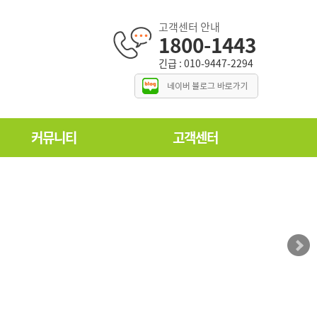
고객센터 안내
1800-1443
긴급 : 010-9447-2294
커뮤니티
고객센터
시공갤러리
공지사항
동영상게시판
자주묻는질문
자료실
이용약관
블로그 후기모음
개인정보 취급방침
고객게시판