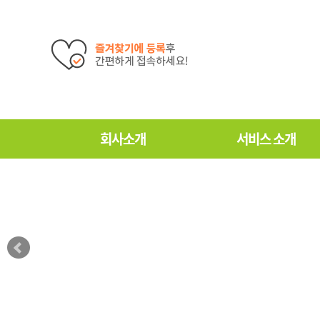
회사소개
서비스 소개
인사말
친환경 모래소독
조직도
고압스팀 세척&살균소
인증현황
놀이시설 안전관리
법령정보
놀이시설 설치
찾아오시는길
놀이시설 유지보수
모래보충 및 교체
도시공원 체육시설 설치